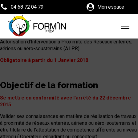
04 68 72 04 79
Mon espace
Autorisation d’Intervention à Proximité des Réseaux enterrés,
aériens ou aéro-sousterrains (A.I.P.R)
Obligatoire à partir du 1 Janvier 2018
Objectif de la formation
Se mettre en conformité avec l’arrêté du 22 décembre
2015
Valider ses connaissances en matière de réalisation de travaux
à proximité de réseaux enterrés, aériens ou aéro-souterrains et
être titulaire de l’attestation de compétence afférente au niveau
attendu ( Opérateur, encadrant ou concepteur).