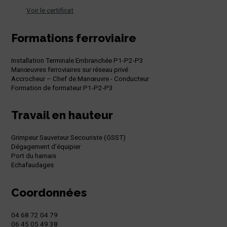
Voir le certificat
Formations ferroviaire
Installation Terminale Embranchée P1-P2-P3
Manœuvres ferroviaires sur réseau privé
Accrocheur – Chef de Manœuvre - Conducteur
Formation de formateur P1-P2-P3
Travail en hauteur
Grimpeur Sauveteur Secouriste (GSST)
Dégagement d’équipier
Port du harnais
Echafaudages
Coordonnées
04 68 72 04 79
06 45 05 49 38