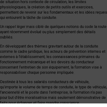
de situation hors contexte de circulation, les limites
physiologiques, la création de petits outils et exercices,
permettent de revenir sur les fondamentaux et les idées reçues
qui entourent la tâche de conduite.
Un rappel léger mais ciblé de quelques notions du code la route
ayant récemment évolué ou plus simplement des détails
oubliés.
En développant des thèmes gravitant autour de la conduite
comme le cadre juridique, les acteurs de prévention internes et
externes à l’établissement, les connaissances primaires du
fonctionnement mécanique et les devoirs du conducteur
concernant l’entretien de son équipement, la formation vise à
responsabiliser chaque personne impliquée.
Destinée à tous les salariés conducteurs de véhicule,
qu’importe le volume de temps de conduite, le type de véhicule,
l’ancienneté et le poste dans l’entreprise, la formation n’a pas
pour but d’être moralisatrice mais seulement démonstrative de
faits pour échanger et faire prendre conscience.