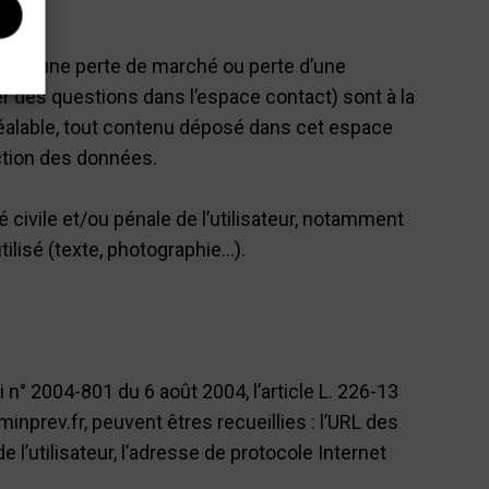
e qu’une perte de marché ou perte d’une
er des questions dans l’espace contact) sont à la
réalable, tout contenu déposé dans cet espace
tection des données.
 civile et/ou pénale de l’utilisateur, notamment
tilisé (texte, photographie…).
 n° 2004-801 du 6 août 2004, l’article L. 226-13
inprev.fr, peuvent êtres recueillies : l’URL des
e l’utilisateur, l’adresse de protocole Internet