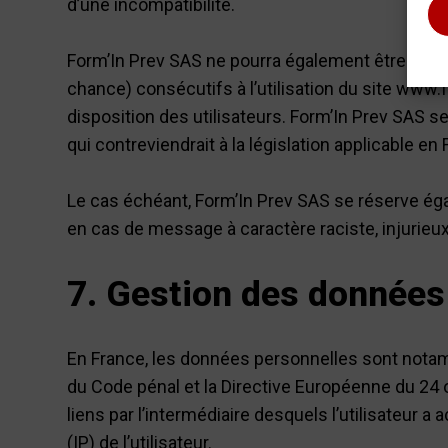
d’une incompatibilité.
Form’In Prev SAS ne pourra également être ten
chance) consécutifs à l’utilisation du site www.
disposition des utilisateurs. Form’In Prev SAS 
qui contreviendrait à la législation applicable en
Le cas échéant, Form’In Prev SAS se réserve égal
en cas de message à caractère raciste, injurieux,
7. Gestion des données
En France, les données personnelles sont notammen
du Code pénal et la Directive Européenne du 24 oc
liens par l’intermédiaire desquels l’utilisateur a
(IP) de l’utilisateur.