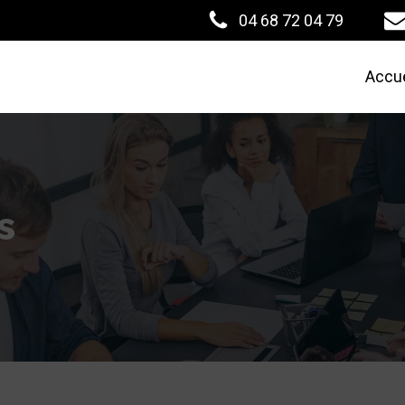
04 68 72 04 79
Accue
s