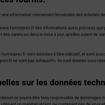
r une information concernant l’ensemble des activités de 
e www.forminprev.fr des informations aussi précises que p
es carences dans la mise à jour, qu’elles soient de son fa
orminprev.fr sont données à titre indicatif, et sont suscep
rev.fr ne sont pas exhaustifs. Ils sont donnés sous rés
uelles sur les données tech
 Internet ne pourra être tenu responsable de dommages matér
en utilisant un matériel récent, ne contenant pas de virus