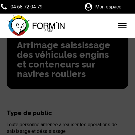
04 68 72 04 79
Mon espace
Arrimage saississage
des véhicules engins
et conteneurs sur
navires rouliers
Type de public
Toute personne amenée à réaliser les opérations de
saisissage et désaisissage