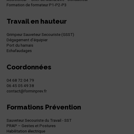
Formation de formateur P1-P2-P3
Travail en hauteur
Grimpeur Sauveteur Secouriste (GSST)
Dégagement d’équipier
Port du harnais
Echafaudages
Coordonnées
04 68 72 04 79
06 45 05 49 38
contact@forminprev.fr
Formations Prévention
Sauveteur Secouriste du Travail - SST
PRAP – Gestes et Postures
Habilitation électrique