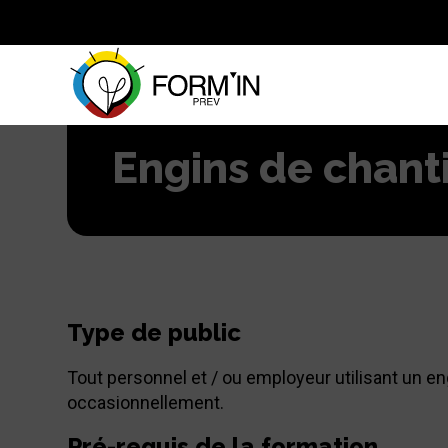
Engins de chanti
Type de public
Tout personnel et / ou employeur utilisant un e
occasionnellement.
Pré-requis de la formation