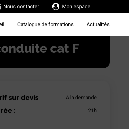
Nous contacter
Mon espace
il
Catalogue de formations
Actualités
conduite cat F
rif sur devis
A la demande
rée :
21
h