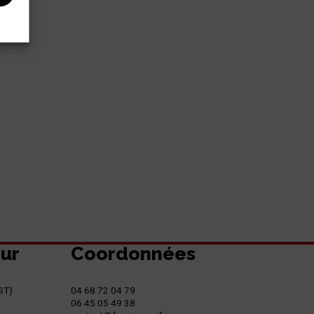
eur
Coordonnées
ST)
04 68 72 04 79
06 45 05 49 38