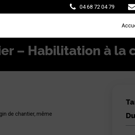
04 68 72 04 79
Accue
er – Habilitation à la 
Ta
ngin de chantier, même
Du