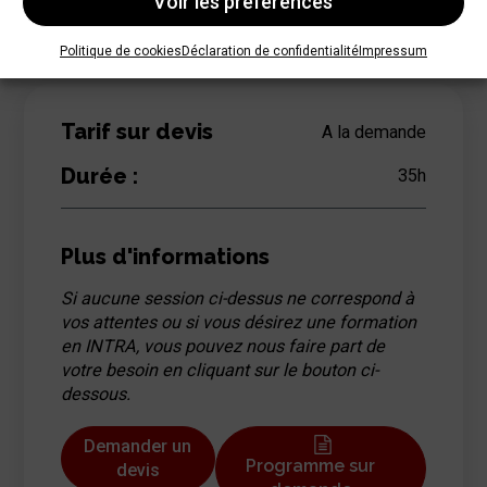
Voir les préférences
Évalution formative et sommative, cf programme à la
demande
Politique de cookies
Déclaration de confidentialité
Impressum
Tarif sur devis
A la demande
Durée :
35
h
Plus d'informations
Si aucune session ci-dessus ne correspond à
vos attentes ou si vous désirez une formation
en INTRA, vous pouvez nous faire part de
votre besoin en cliquant sur le bouton ci-
dessous.
Demander un
Programme sur
devis