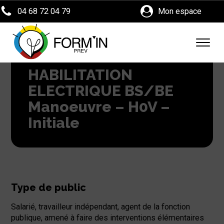
04 68 72 04 79
Mon espace
HABILITATION
ELECTRIQUE BS/BE
Manoeuvre – H0V –
Initiale
Type de public
Salarié, travailleur indépendant, agent de la fonction
publique, amené à faire des interventions élémentaires