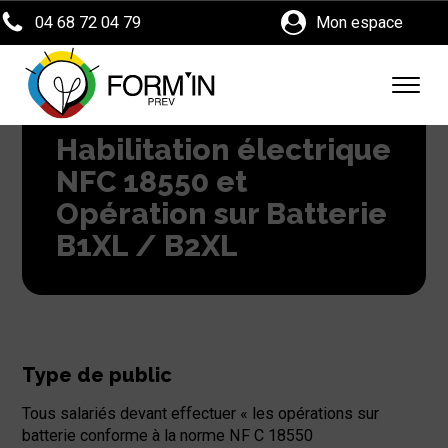
04 68 72 04 79
Mon espace
Habilitation électrique
NFC 18550 et
Opération sur Batterie
B1XL / B2XL
Type de public
Tous salariés devant effectuer « les opérations sur
batterie conforme à la norme NF C 18550