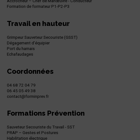
Accrocheur – Chef de Manœuvre - Conducteur
Formation de formateur P1-P2-P3
Travail en hauteur
Grimpeur Sauveteur Secouriste (GSST)
Dégagement d’équipier
Port du harnais
Echafaudages
Coordonnées
04 68 72 04 79
06 45 05 49 38
contact@forminprev.fr
Formations Prévention
Sauveteur Secouriste du Travail - SST
PRAP – Gestes et Postures
Habilitation électrique