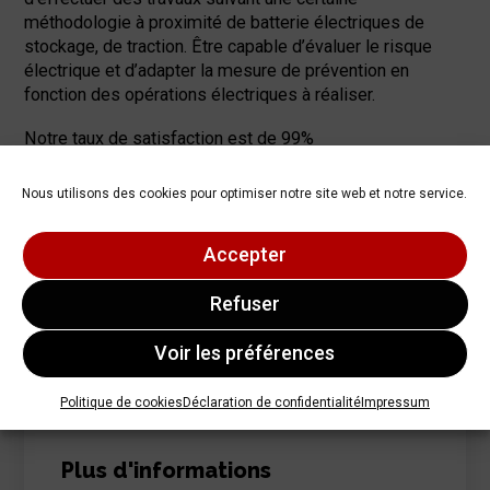
méthodologie à proximité de batterie électriques de
stockage, de traction. Être capable d’évaluer le risque
électrique et d’adapter la mesure de prévention en
fonction des opérations électriques à réaliser.
Notre taux de satisfaction est de 99%
Méthodes et modalités d'observation
Nous utilisons des cookies pour optimiser notre site web et notre service.
Évalution formative et sommative, cf programme à la
demande
Accepter
Refuser
Tarif sur devis
A la demande
Voir les préférences
Durée :
7
h
Politique de cookies
Déclaration de confidentialité
Impressum
Plus d'informations