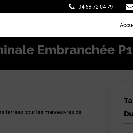
04 68 72 04 79
Accue
rminale Embranchée P1
Ta
oies ferrées pour les manoeuvres de
Du