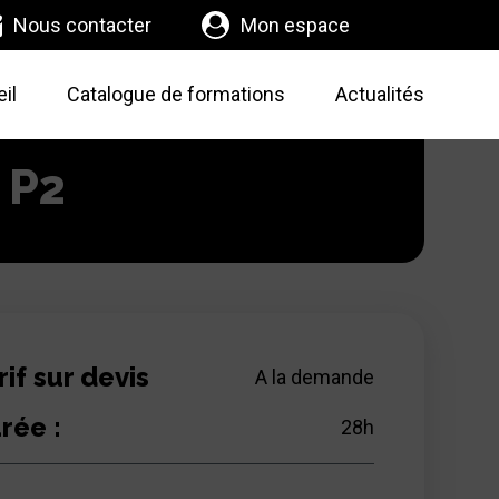
Nous contacter
Mon espace
il
Catalogue de formations
Actualités
 P2
rif sur devis
A la demande
rée :
28
h