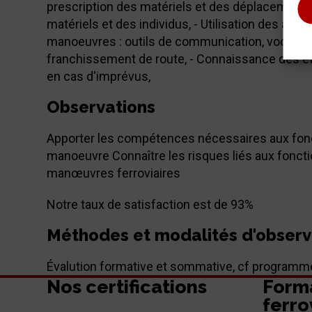
prescription des matériels et des déplacements
matériels et des individus, - Utilisation des appa
manoeuvres : outils de communication, vocabula
franchissement de route, - Connaissance des étiq
en cas d'imprévus,
Observations
Apporter les compétences nécessaires aux fonc
manoeuvre Connaître les risques liés aux fonctio
manœuvres ferroviaires
Notre taux de satisfaction est de 93%
Méthodes et modalités d'observ
Évalution formative et sommative, cf programm
Nos certifications
Form
ferro