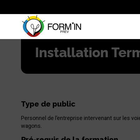
Installation Te
Type de public
Personnel de l’entreprise intervenant sur les v
wagons.
Pré-requis de la formation