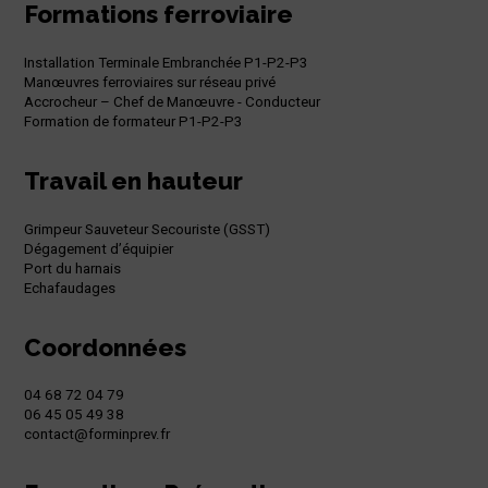
Formations ferroviaire
Installation Terminale Embranchée P1-P2-P3
Manœuvres ferroviaires sur réseau privé
Accrocheur – Chef de Manœuvre - Conducteur
Formation de formateur P1-P2-P3
Travail en hauteur
Grimpeur Sauveteur Secouriste (GSST)
Dégagement d’équipier
Port du harnais
Echafaudages
Coordonnées
04 68 72 04 79
06 45 05 49 38
contact@forminprev.fr