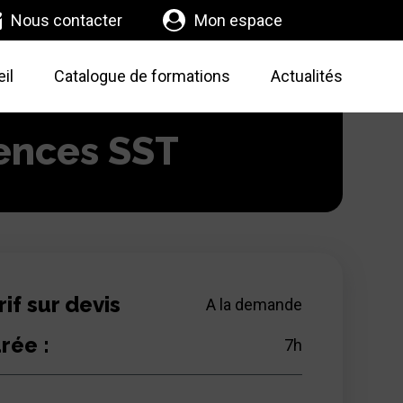
Nous contacter
Mon espace
il
Catalogue de formations
Actualités
tences SST
rif sur devis
A la demande
rée :
7
h