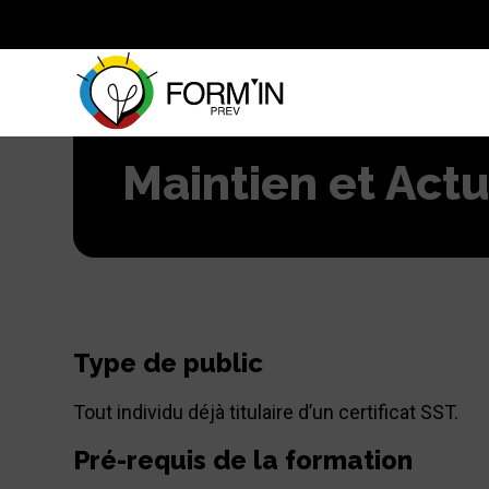
Maintien et Act
Type de public
Tout individu déjà titulaire d’un certificat SST.
Pré-requis de la formation