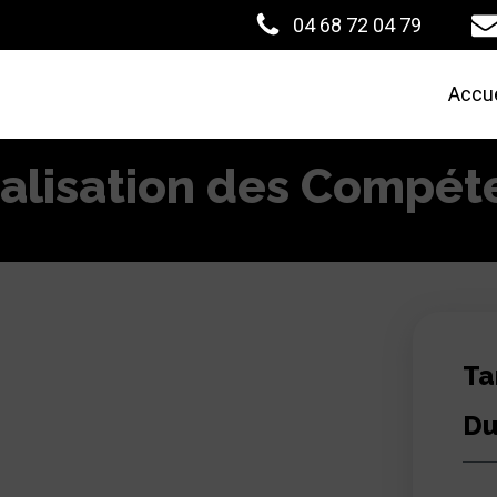
04 68 72 04 79
Accue
ualisation des Compé
Ta
Du