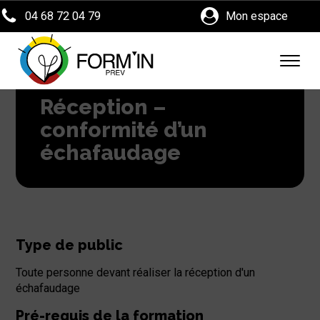
04 68 72 04 79
Mon espace
Réception –
conformité d’un
échafaudage
Type de public
Toute personne devant réaliser la réception d'un
échafaudage
Pré-requis de la formation