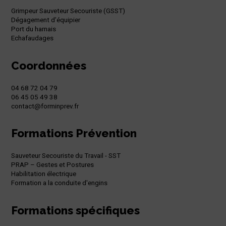
Grimpeur Sauveteur Secouriste (GSST)
Dégagement d’équipier
Port du harnais
Echafaudages
Coordonnées
04 68 72 04 79
06 45 05 49 38
contact@forminprev.fr
Formations Prévention
Sauveteur Secouriste du Travail - SST
PRAP – Gestes et Postures
Habilitation électrique
Formation a la conduite d'engins
Formations spécifiques