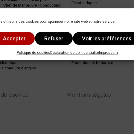
Echafaudages
 – Chef de Manœuvre - Conducteur
de formateur P1-P2-P3
s utilisons des cookies pour optimiser notre site web et notre service.
ations
Formations
ention
spécifiques
Accepter
Refuser
Voir les préférences
ecouriste du Travail - SST
Reachstacker
Politique de cookies
Déclaration de confidentialité
Impressum
tes et Postures
Tracteur selette
 électrique
Formation de formateur
 la conduite d'engins
 de cookies
Mentions légales