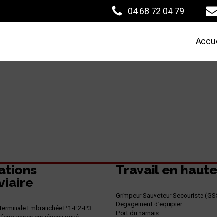
04 68 72 04 79
Accue
ations
Travail en haut
viaire
Grimpeur Sauveteur Secouriste (GS
Dégagement d’équipier
n Terminale Embranchée P1-P2-P3
Port du harnais
erroviaires sur réseau privé