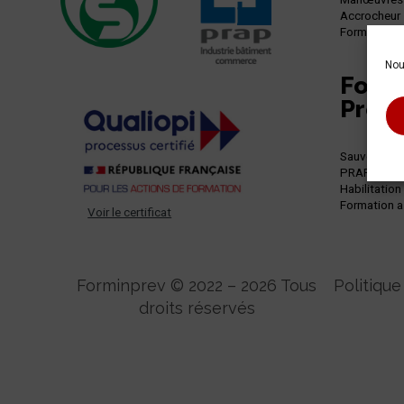
Accrocheur
Formation 
Nou
Form
Prév
Sauveteur S
PRAP – Ges
Habilitation
Formation a
Voir le certificat
Forminprev © 2022 – 2026 Tous
Politique
droits réservés