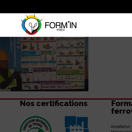
Nos certifications
Form
ferro
Installatio
Manœuvres f