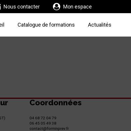
Nous contacter
Mon espace
il
Catalogue de formations
Actualités
eur
Coordonnées
ST)
04 68 72 04 79
06 45 05 49 38
contact@forminprev.fr