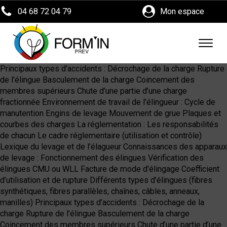
04 68 72 04 79
Mon espace
Principaux types d’accidents : Décrochage de la charge Rupture
de l’élingue Basculement de la charge Coincement des
membres supérieurs Chute d’une partie d’une charge
fractionnée Environnement de travail de l’élingueur : Cycle de
manutention Engins de levage Mouvement de grue Plaques et
courbes des charges La réglementation : Les responsabilités
de chacun Le cadre réglementaire (utilisation et contrôle)
Lexique du levage et de l’élagueur Connaissances des apparaux
de levage : Fonctionnement des élingues Vérification des
élingues CMU ou WLL Facture de mode d’élingage Coefficient
d’utilisation et de rupture Différents types d’élingues (fibres
synthétiques, fibres parallèles, chaînes, câbles, anneaux,
manilles) Principaux types d’accidents : Décrochage de la
charge Rupture de l’élingue Basculement de la charge
Coincement des membres supérieurs Chute d’une partie d’une