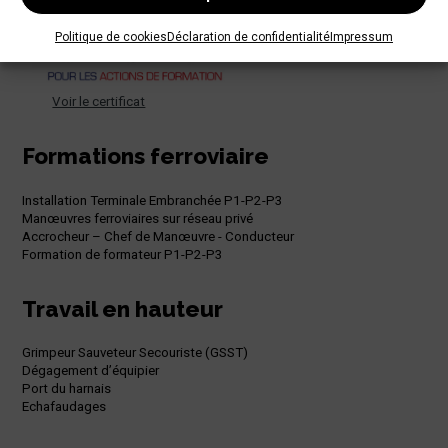
Politique de cookies
Déclaration de confidentialité
Impressum
Voir le certificat
Formations ferroviaire
Installation Terminale Embranchée P1-P2-P3
Manœuvres ferroviaires sur réseau privé
Accrocheur – Chef de Manœuvre - Conducteur
Formation de formateur P1-P2-P3
Travail en hauteur
Grimpeur Sauveteur Secouriste (GSST)
Dégagement d’équipier
Port du harnais
Echafaudages