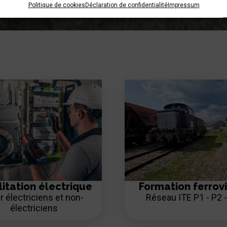
Politique de cookies
Déclaration de confidentialité
Impressum
litation électrique
Formation ferrovi
r électriciens et non-
Réseau ITE P1 - P2 
électriciens