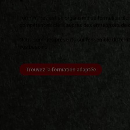
Form’In Prev est un organisme de formation ple
compétences clefs auprès des entreprises de d
Nous sommes présents sur l’ensemble du territo
vos besoins.
Trouvez la formation adaptée