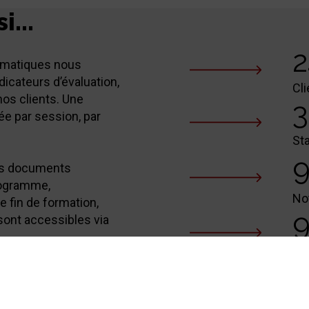
i...
2
ormatiques nous
dicateurs d’évaluation,
Cl
os clients. Une
3
ée par session, par
St
9
les documents
rogramme,
No
e fin de formation,
s sont accessibles via
Ta