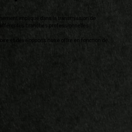
inement impliqué dans la transmission de
ifférentes branches professionnelles.
ire et développons notre offre en fonction de