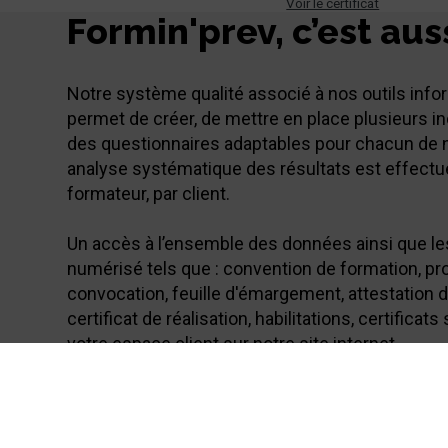
Voir le certificat
Formin'prev, c’est auss
Notre système qualité associé à nos outils inf
permet de créer, de mettre en place plusieurs in
des questionnaires adaptables pour chacun de n
analyse systématique des résultats est effectu
formateur, par client.
Un accès à l’ensemble des données ainsi que 
numérisé tels que : convention de formation, p
convocation, feuille d'émargement, attestation d
certificat de réalisation, habilitations, certificat
votre espace client sur notre site internet.
Nous contacter