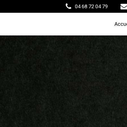
04 68 72 04 79
Accue