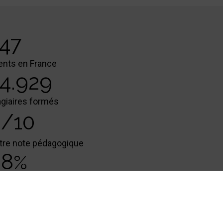
50
ients en France
5.000
agiaires formés
/10
tre note pédagogique
99
%
ux de satisfaction